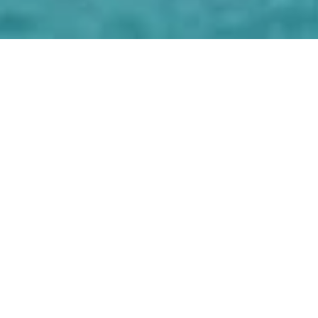
💼
ДОГОВОР И НДС
Работаем официально с
физ. и
юр. лицами
(с НДС 20% и без
НДС) по ГОСТ.
🚜
ТЕХНИКА И ЭКО
Мощные роторы, водососы
Santoemma и штанги
Gardiner
.
Химия по СанПиН.
📍