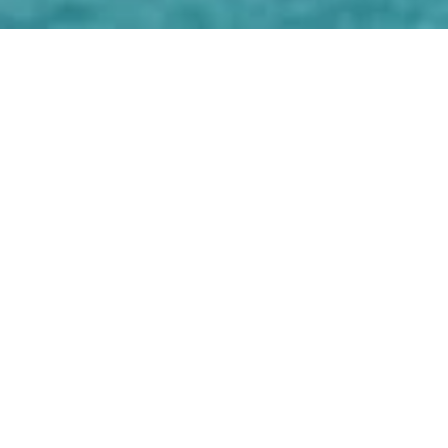
💼
ДОГОВОР И НДС
Работаем официально с
физ. и
юр. лицами
(с НДС 20% и без
НДС) по ГОСТ.
🚜
ТЕХНИКА И ЭКО
Мощные роторы, водососы
Santoemma и штанги
Gardiner
.
Химия по СанПиН.
📍
ЦЕНТР В СПБ