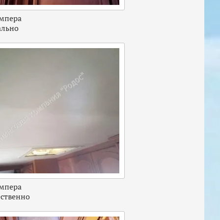
мпера
ально
мпера
ественно