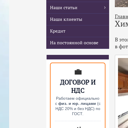
Наши статьи
Глав
Наши клиенты
Хим
Кредит
В эт
На постоянной основе
в фо
💼
ДОГОВОР И
НДС
Работаем официально
с
физ. и юр. лицами
(с
НДС 20% и без НДС) по
ГОСТ.