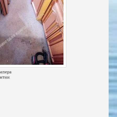
мпера
антии