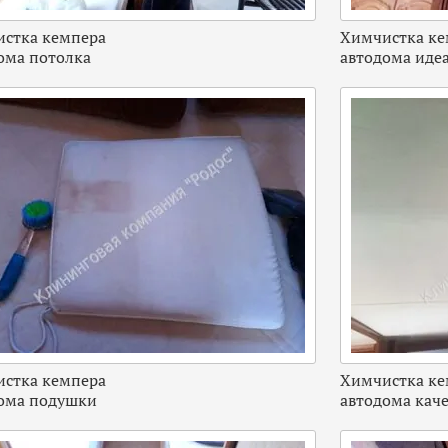
стка кемпера
Химчистка ке
ома потолка
автодома иде
стка кемпера
Химчистка ке
ома подушки
автодома кач