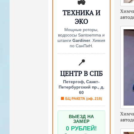
🚜
Химчи
ТЕХНИКА И
автод
ЭКО
Мощные роторы,
водососы Santoemma и
штанги
Gardiner
. Химия
по СанПиН.
📍
ЦЕНТР В СПБ
Петергоф, Санкт-
Петербургский пр., д.
60
🏢 БЦ РАКЕТА (оф. 219)
Химчи
ВЫЕЗД НА
автод
ЗАМЕР
0 РУБЛЕЙ!