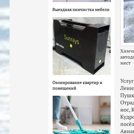
Выездная химчистка мебели
Химчи
автод
мест
Услу
Озонирование квартир и
Ленин
помещений
Пушки
Отрад
нос, 
Кудро
посёл
Авиаг