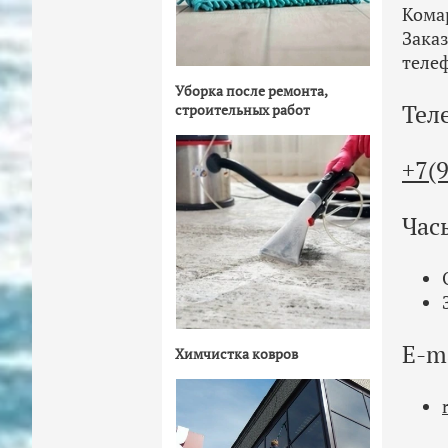
Кома
Зака
теле
Уборка после ремонта,
Тел
строительных работ
+7(
Час
E-m
Химчистка ковров