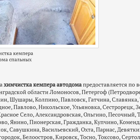
стка кемпера
ома спальных
га
химчистка кемпера автодома
предоставляется по в
градской области Ломоносов, Петергоф (Петродворе
н, Шушары, Колпино, Павловск, Гатчина, Славянка,
ное, Павлово, Никольское, Ульяновка, Сестрорецк, З
Красное Село, Александровская, Ольгино, Песочный, 
во, Янино, Пионерская, Гражданка, Купчино, Коменд
ок, Савушкина, Васильевский, Охта, Парнас, Девятк
ородок, Белоостров, Кировск, Тосно, Токсово, Серто