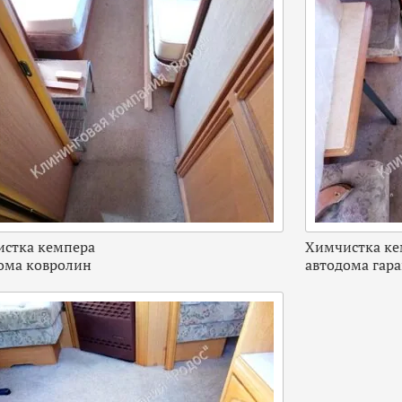
стка кемпера
Химчистка ке
ома ковролин
автодома гар