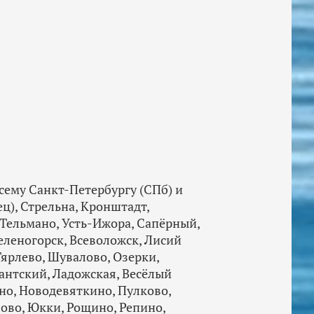
сему Санкт-Петербургу (СПб) и
ц), Стрельна, Кронштадт,
 Тельмано, Усть-Ижора, Сапёрный,
еленогорск, Всеволожск, Лисий
Тярлево, Шувалово, Озерки,
антский, Ладожская, Весёлый
ино, Новодевяткино, Пулково,
лово, Юкки, Рощино, Репино,