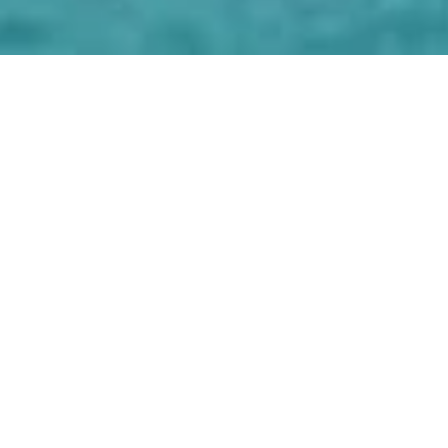
💼
ДОГОВОР И НДС
Работаем официально с
физ. и
юр. лицами
(с НДС 20% и без
НДС) по ГОСТ.
🚜
ТЕХНИКА И ЭКО
Мощные роторы, водососы
Santoemma и штанги
Gardiner
.
Химия по СанПиН.
📍